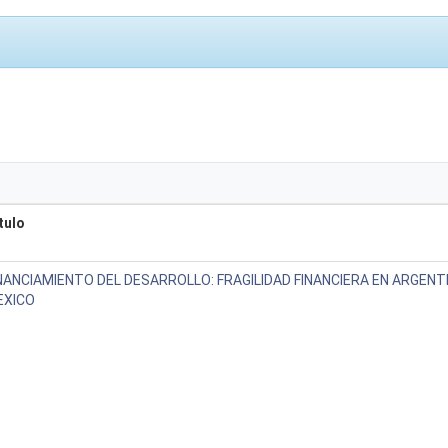
tulo
NANCIAMIENTO DEL DESARROLLO: FRAGILIDAD FINANCIERA EN ARGENTI
EXICO