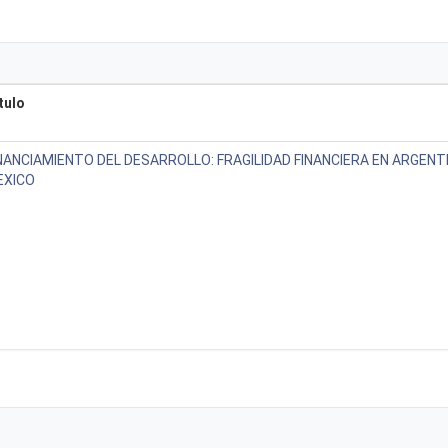
tulo
NANCIAMIENTO DEL DESARROLLO: FRAGILIDAD FINANCIERA EN ARGENTI
EXICO