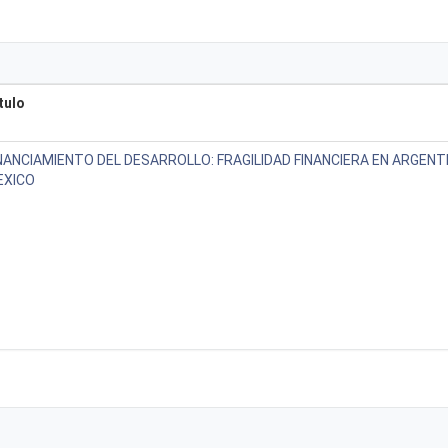
tulo
NANCIAMIENTO DEL DESARROLLO: FRAGILIDAD FINANCIERA EN ARGENTI
EXICO