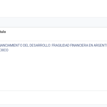
tulo
NANCIAMIENTO DEL DESARROLLO: FRAGILIDAD FINANCIERA EN ARGENTI
EXICO