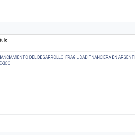
tulo
NANCIAMIENTO DEL DESARROLLO: FRAGILIDAD FINANCIERA EN ARGENTI
EXICO