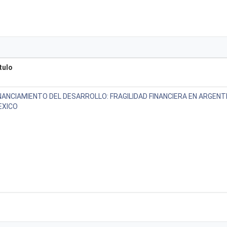
tulo
NANCIAMIENTO DEL DESARROLLO: FRAGILIDAD FINANCIERA EN ARGENTI
EXICO