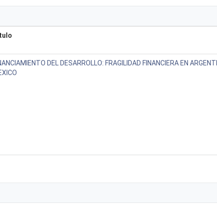
tulo
NANCIAMIENTO DEL DESARROLLO: FRAGILIDAD FINANCIERA EN ARGENTI
EXICO