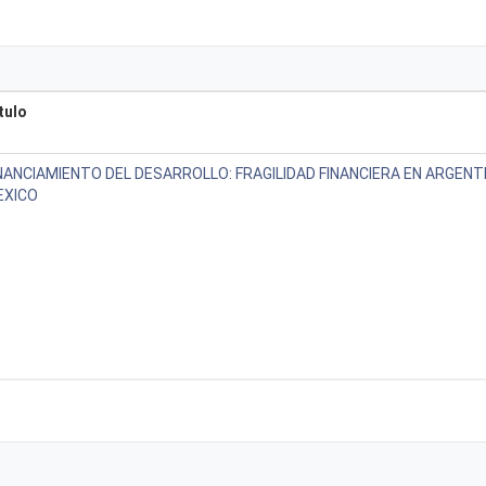
tulo
NANCIAMIENTO DEL DESARROLLO: FRAGILIDAD FINANCIERA EN ARGENTI
EXICO