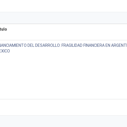
tulo
NANCIAMIENTO DEL DESARROLLO: FRAGILIDAD FINANCIERA EN ARGENTI
EXICO