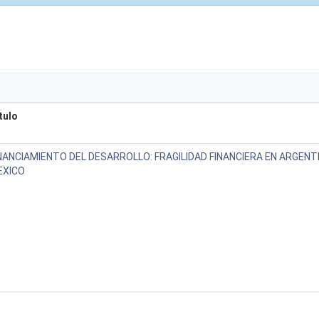
tulo
NANCIAMIENTO DEL DESARROLLO: FRAGILIDAD FINANCIERA EN ARGENTI
EXICO