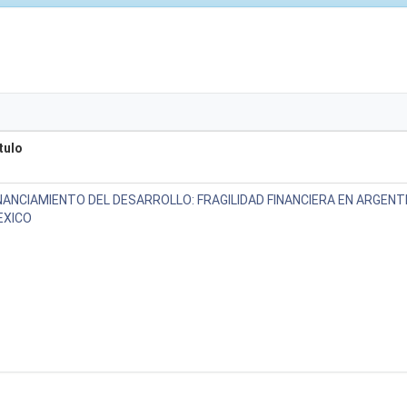
tulo
NANCIAMIENTO DEL DESARROLLO: FRAGILIDAD FINANCIERA EN ARGENTI
EXICO