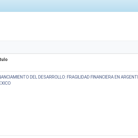
tulo
NANCIAMIENTO DEL DESARROLLO: FRAGILIDAD FINANCIERA EN ARGENTI
EXICO