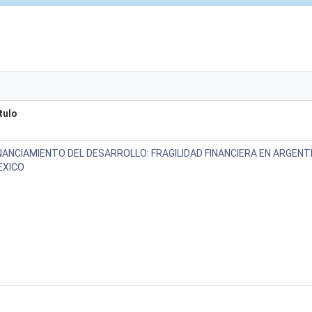
tulo
NANCIAMIENTO DEL DESARROLLO: FRAGILIDAD FINANCIERA EN ARGENTI
EXICO