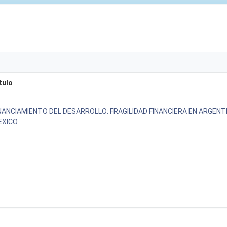
tulo
NANCIAMIENTO DEL DESARROLLO: FRAGILIDAD FINANCIERA EN ARGENTI
EXICO