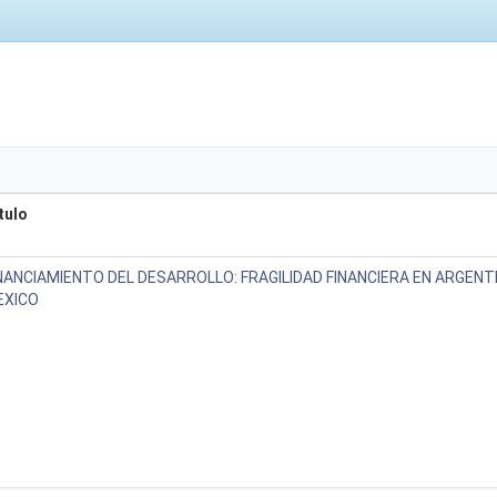
tulo
NANCIAMIENTO DEL DESARROLLO: FRAGILIDAD FINANCIERA EN ARGENTI
EXICO