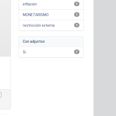
inflación
1
MONETARISMO
1
restricción externa
1
Con adjuntos
Si
1