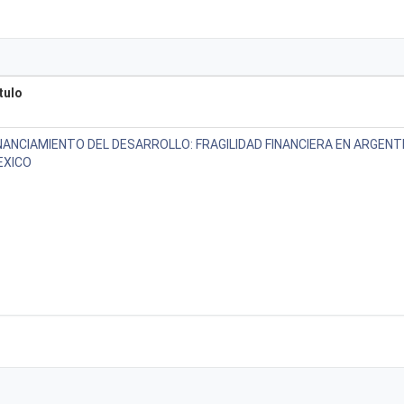
tulo
NANCIAMIENTO DEL DESARROLLO: FRAGILIDAD FINANCIERA EN ARGENTI
EXICO