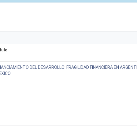
tulo
NANCIAMIENTO DEL DESARROLLO: FRAGILIDAD FINANCIERA EN ARGENTI
EXICO