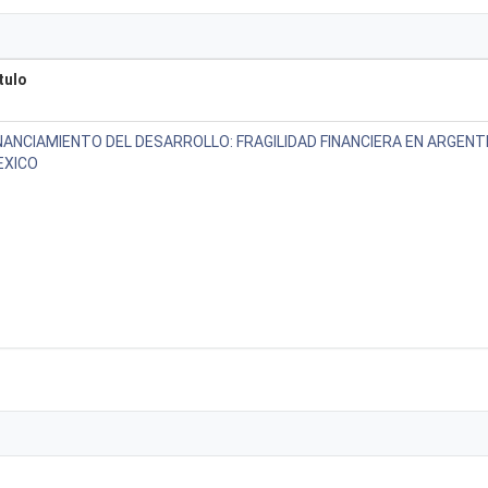
tulo
NANCIAMIENTO DEL DESARROLLO: FRAGILIDAD FINANCIERA EN ARGENTI
EXICO