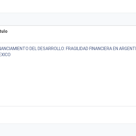
tulo
NANCIAMIENTO DEL DESARROLLO: FRAGILIDAD FINANCIERA EN ARGENTI
EXICO