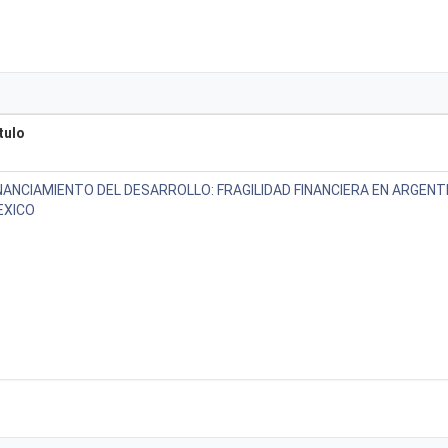
tulo
NANCIAMIENTO DEL DESARROLLO: FRAGILIDAD FINANCIERA EN ARGENTI
EXICO