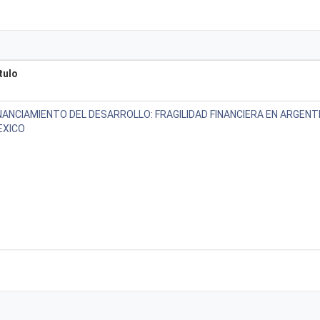
tulo
NANCIAMIENTO DEL DESARROLLO: FRAGILIDAD FINANCIERA EN ARGENTI
EXICO