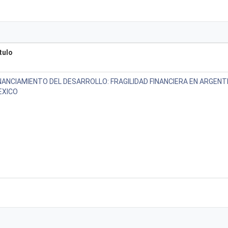
tulo
NANCIAMIENTO DEL DESARROLLO: FRAGILIDAD FINANCIERA EN ARGENTI
EXICO