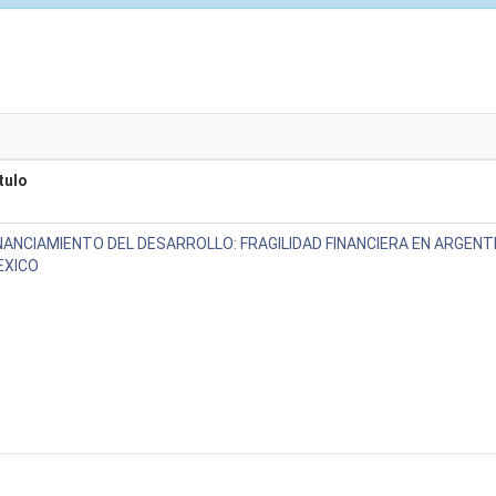
tulo
NANCIAMIENTO DEL DESARROLLO: FRAGILIDAD FINANCIERA EN ARGENTI
EXICO