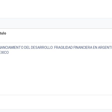
tulo
NANCIAMIENTO DEL DESARROLLO: FRAGILIDAD FINANCIERA EN ARGENTI
EXICO