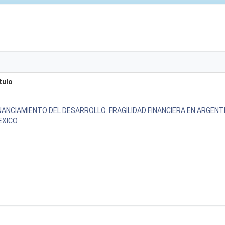
tulo
NANCIAMIENTO DEL DESARROLLO: FRAGILIDAD FINANCIERA EN ARGENTI
EXICO