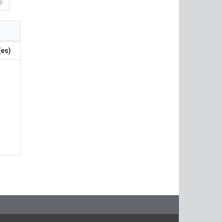
e
(es)