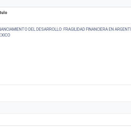
tulo
NANCIAMIENTO DEL DESARROLLO: FRAGILIDAD FINANCIERA EN ARGENTI
EXICO