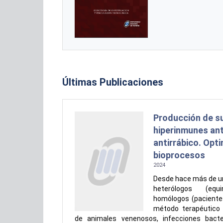
Últimas Publicaciones
 2026:
Producción de s
hiperinmunes an
antirrábico. Opt
bioprocesos
2024
Desde hace más de un 
heterólogos (equ
homólogos (pacientes
método terapéutico 
de animales venenosos, infecciones bacter