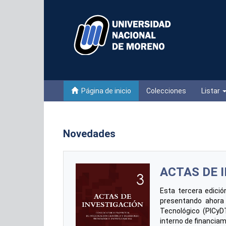
Skip
navigation
Página de inicio
Colecciones
Listar
Novedades
ACTAS DE 
Esta tercera edició
presentando ahora 
Tecnológico (PICyDT
interno de financia