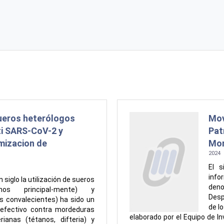
ueros heterólogos
Mov
ti SARS-CoV-2 y
Pat
imizacion de
Mo
2024
El s
info
siglo la utilización de sueros
den
inos principal-mente) y
Desp
 convalecientes) ha sido un
de l
efectivo contra mordeduras
elaborado por el Equipo de In
ianas (tétanos, difteria) y