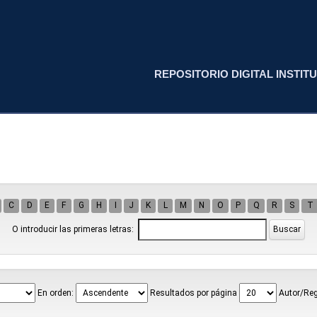
REPOSITORIO DIGITAL INSTITU
C
D
E
F
G
H
I
J
K
L
M
N
O
P
Q
R
S
T
O introducir las primeras letras:
En orden:
Resultados por página
Autor/Reg