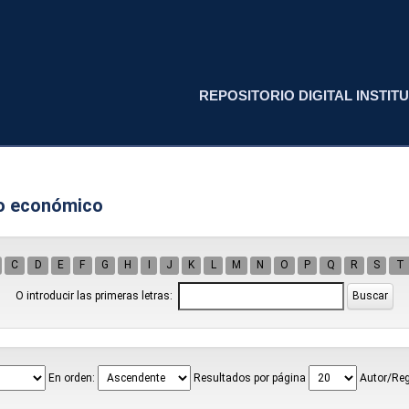
REPOSITORIO DIGITAL INSTITU
lo económico
C
D
E
F
G
H
I
J
K
L
M
N
O
P
Q
R
S
T
O introducir las primeras letras:
En orden:
Resultados por página
Autor/Reg