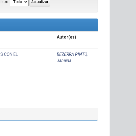
istro:
Autor(es)
AS CON EL
BEZERRA PINTO,
Janaína