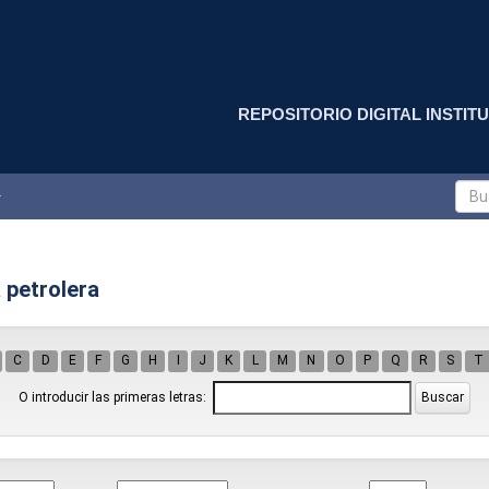
REPOSITORIO DIGITAL INSTITU
 petrolera
C
D
E
F
G
H
I
J
K
L
M
N
O
P
Q
R
S
T
O introducir las primeras letras: