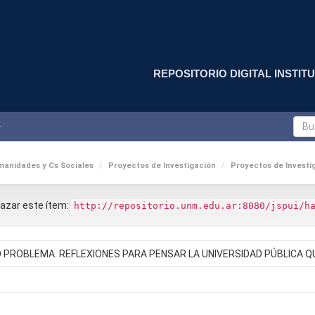
REPOSITORIO DIGITAL INSTITU
anidades y Cs Sociales
Proyectos de Investigación
Proyectos de Investig
nlazar este ítem:
http://repositorio.unm.edu.ar:8080/jspui/h
 PROBLEMA. REFLEXIONES PARA PENSAR LA UNIVERSIDAD PÚBLICA 