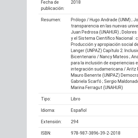
Fecha de
2018
publicación:
Resumen:
Prólogo / Hugo Andrade (UNM) ; Jo
transparencia en las nuevas univ
Juan Pedrosa (UNAHUR) ; Dolores C
y el Sistema Científico Nacional 
Producción y apropiación social de
Langer (UNPAZ) Capítulo 2. Inclus
Bicentenario / Nancy Mateos ; Anal
para la inclusión de experiencias 
integración sudamericana / Aritz
Mauro Benente (UNIPAZ) Democratiz
Gabriela Scarfó ; Sergio Maldonado
Marina Ferragut (UNAHUR)
Tipo:
Libro
Idioma:
Español
Extensión:
294
ISBN:
978-987-3896-39-2-2018