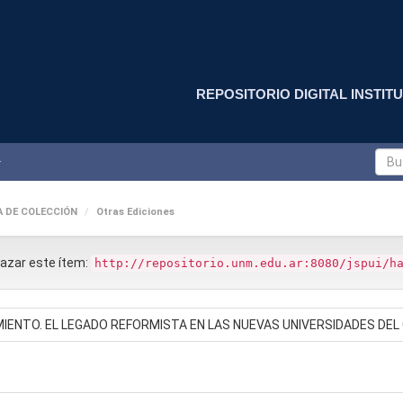
REPOSITORIO DIGITAL INSTITU
A DE COLECCIÓN
Otras Ediciones
nlazar este ítem:
http://repositorio.unm.edu.ar:8080/jspui/h
IENTO. EL LEGADO REFORMISTA EN LAS NUEVAS UNIVERSIDADES DE