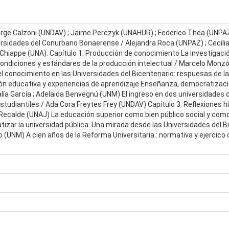
rge Calzoni (UNDAV) ; Jaime Perczyk (UNAHUR) ; Federico Thea (UNPAZ) 
ersidades del Conurbano Bonaerense / Alejandra Roca (UNPAZ) ; Cecili
hiappe (UNA). Capítulo 1. Producción de conocimiento La investigación
: condiciones y estándares de la producción intelectual / Marcelo Mon
l conocimiento en las Universidades del Bicentenario: respuesas de la 
ión educativa y experiencias de aprendizaje Enseñanza, democratizació
ía García ; Adelaida Benvegnú (UNM) El ingreso en dos universidades de
estudiantiles / Ada Cora Freytes Frey (UNDAV) Capítulo 3. Reflexiones h
 Recalde (UNAJ) La educación superior como bien público social y com
ar la universidad pública. Una mirada desde las Universidades del Bi
 (UNM) A cien años de la Reforma Universitaria : normativa y ejercico 