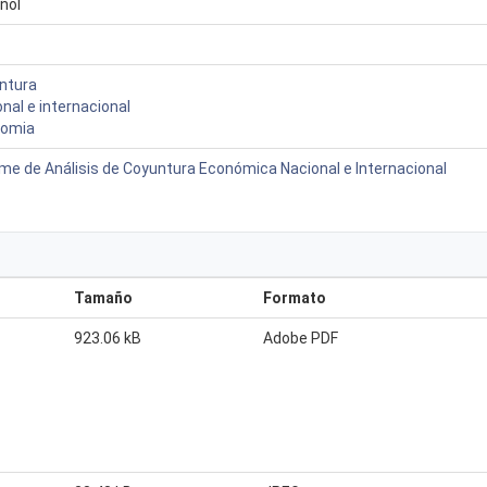
ñol
ntura
nal e internacional
omia
rme de Análisis de Coyuntura Económica Nacional e Internacional
Tamaño
Formato
923.06 kB
Adobe PDF