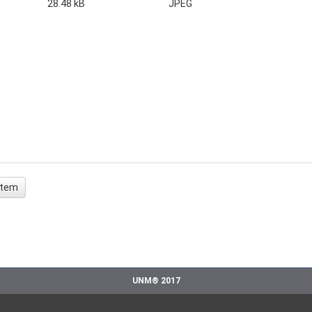
28.48 kB
JPEG
 ítem
UNM® 2017