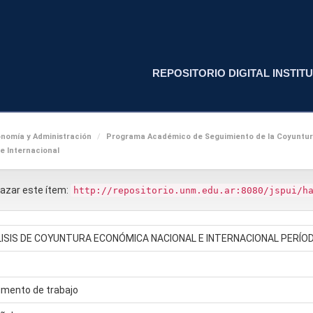
REPOSITORIO DIGITAL INSTITU
nomía y Administración
Programa Académico de Seguimiento de la Coyuntu
e Internacional
nlazar este ítem:
http://repositorio.unm.edu.ar:8080/jspui/h
ISIS DE COYUNTURA ECONÓMICA NACIONAL E INTERNACIONAL PERÍODO
mento de trabajo