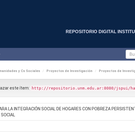
REPOSITORIO DIGITAL INSTITU
anidades y Cs Sociales
Proyectos de Investigación
Proyectos de Investig
nlazar este ítem:
http://repositorio.unm.edu.ar:8080/jspui/h
ARA LA INTEGRACIÓN SOCIAL DE HOGARES CON POBREZA PERSISTEN
 SOCIAL