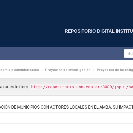
REPOSITORIO DIGITAL INSTITU
nomía y Administración
Proyectos de Investigación
Proyectos de Investig
nlazar este ítem:
http://repositorio.unm.edu.ar:8080/jspui/h
CIÓN DE MUNICIPIOS CON ACTORES LOCALES EN EL AMBA. SU IMPACT