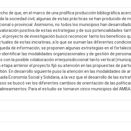
cho de que, en el marco de una prolífica producción bibliográfica acerca
 de la sociedad civil, algunas de estas prácticas se han producido d
cional o provincial. Asimismo, no todos los municipios han desarroll
valoración positiva de estas estrategias y de sus potencialidades tant
 el proyecto de investigación buscó reconocer tanto los beneficios q
actuales de estas iniciativas, a lo que se suman las diferentes condicion
queda de información, se proponen algunas estrategias en el fortaleci
e identificar las modalidades organizacionales y de gestión de persona
con la posible colaboración interjurisdiccional tanto vertical (munic
etapa anterior el proyecto fijó su atención en las propuestas de parti
stión. En desarrollo siguiente puso la atención en las modalidades de ar
amada Economía Social y Solidaria, a la vez que el desarrollo de las e
sos se buscó ver los diferentes cambios de orientación de las políti
s alineamientos. Para el estudio se tomaron cinco municipios del AMBA