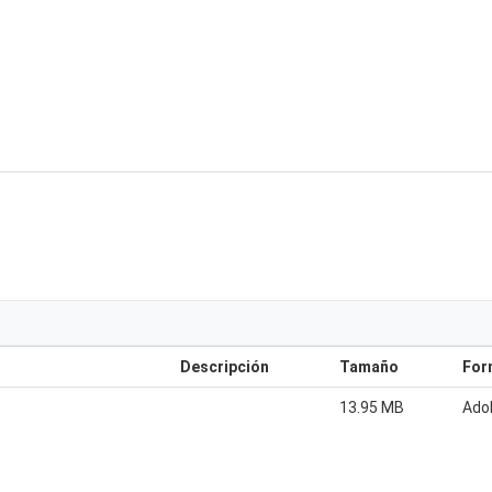
Descripción
Tamaño
For
13.95 MB
Ado