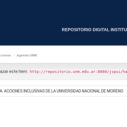
REPOSITORIO DIGITAL INSTITU
cciones
Agenda UNM
nlazar este ítem:
http://repositorio.unm.edu.ar:8080/jspui/h
. ACCIONES INCLUSIVAS DE LA UNIVERSIDAD NACIONAL DE MORENO