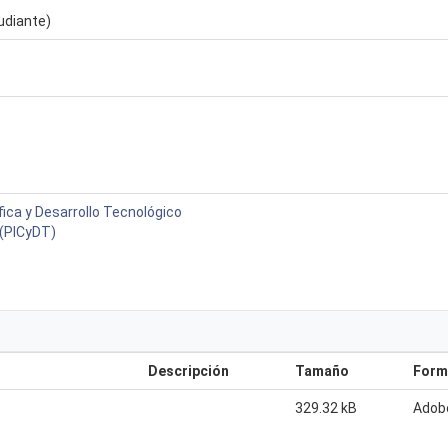
udiante)
fica y Desarrollo Tecnológico
 (PICyDT)
Descripción
Tamaño
Form
329.32 kB
Adob