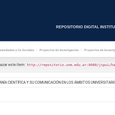
REPOSITORIO DIGITAL INSTITU
anidades y Cs Sociales
Proyectos de Investigación
Proyectos de Investig
nlazar este ítem:
http://repositorio.unm.edu.ar:8080/jspui/h
NÍA CIENTÍFICA Y SU COMUNICACIÓN EN LOS ÁMBITOS UNIVERSITARI