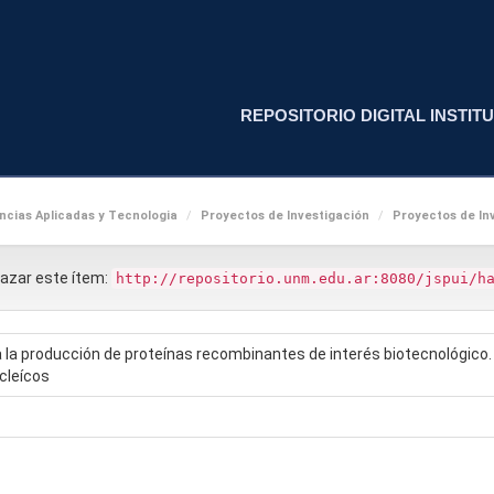
REPOSITORIO DIGITAL INSTITU
cias Aplicadas y Tecnologia
Proyectos de Investigación
Proyectos de Inv
nlazar este ítem:
http://repositorio.unm.edu.ar:8080/jspui/h
a la producción de proteínas recombinantes de interés biotecnológic
ucleícos