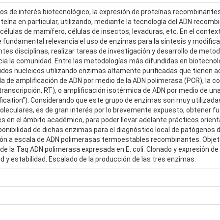
s de interés biotecnológico, la expresión de proteínas recombinantes in
eína en particular, utilizando, mediante la tecnología del ADN recom
élulas de mamífero, células de insectos, levaduras, etc. En el context
 fundamental relevancia el uso de enzimas para la síntesis y modificaci
tes disciplinas, realizar tareas de investigación y desarrollo de metod
acia la comunidad. Entre las metodologías más difundidas en biotecnolo
idos nucleicos utilizando enzimas altamente purificadas que tienen ac
la de amplificación de ADN por medio de la ADN polimerasa (PCR), la 
otranscripción, RT), o amplificación isotérmica de ADN por medio de un
cation”). Considerando que este grupo de enzimas son muy utilizadas 
leculares, es de gran interés por lo brevemente expuesto, obtener 
es en el ámbito académico, para poder llevar adelante prácticos orient
ponibilidad de dichas enzimas para el diagnóstico local de patógenos d
ión a escala de ADN polimerasas termoestables recombinantes. Objetiv
d de la Taq ADN polimerasa expresada en E. coli. Clonado y expresión de
dad y estabilidad. Escalado de la producción de las tres enzimas.