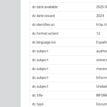
dc.date.available
2025-0
dc.date.issued
2024
dc.identifier.uri
http:/
dc.format.extent
12
dc.language.iso
Españo
dc.subject
auditor
dc.subject
univer
dc.subject
moren
dc.subject
Inform
dc.subject
Unidad 
dc.title
INFORM
dc.type
Docume