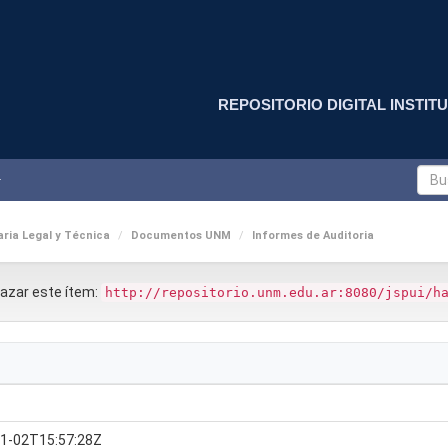
REPOSITORIO DIGITAL INSTITU
ria Legal y Técnica
Documentos UNM
Informes de Auditoria
nlazar este ítem:
http://repositorio.unm.edu.ar:8080/jspui/h
1-02T15:57:28Z