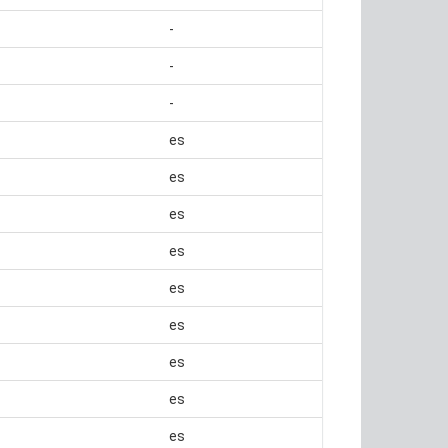
-
-
-
es
es
es
es
es
es
es
es
es