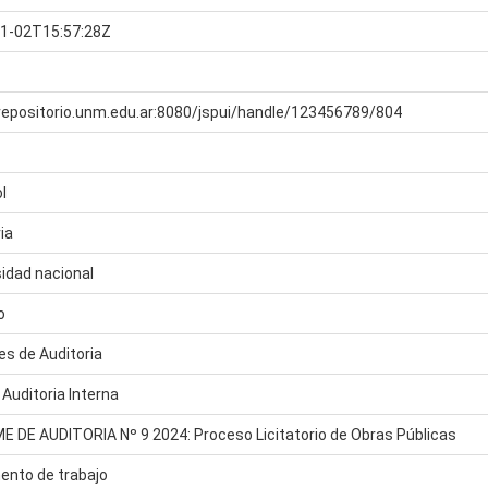
1-02T15:57:28Z
/repositorio.unm.edu.ar:8080/jspui/handle/123456789/804
l
ia
sidad nacional
o
es de Auditoria
Auditoria Interna
E DE AUDITORIA Nº 9 2024: Proceso Licitatorio de Obras Públicas
nto de trabajo