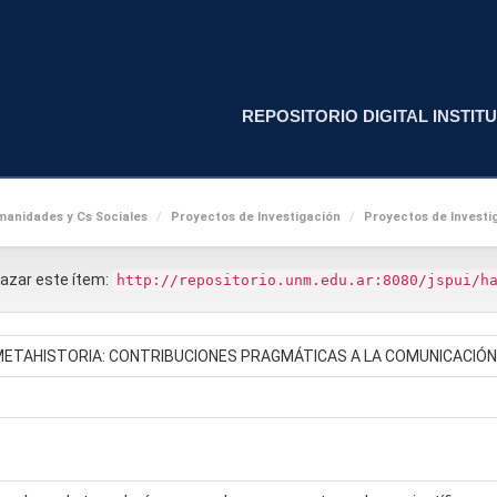
REPOSITORIO DIGITAL INSTITU
anidades y Cs Sociales
Proyectos de Investigación
Proyectos de Investig
nlazar este ítem:
http://repositorio.unm.edu.ar:8080/jspui/h
METAHISTORIA: CONTRIBUCIONES PRAGMÁTICAS A LA COMUNICACIÓN 