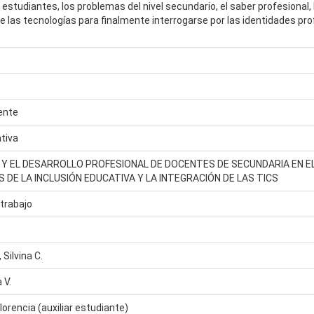
s estudiantes, los problemas del nivel secundario, el saber profesional
de las tecnologías para finalmente interrogarse por las identidades pr
ente
tiva
 Y EL DESARROLLO PROFESIONAL DE DOCENTES DE SECUNDARIA EN E
S DE LA INCLUSIÓN EDUCATIVA Y LA INTEGRACIÓN DE LAS TICS
trabajo
ilvina C.
 V.
orencia (auxiliar estudiante)