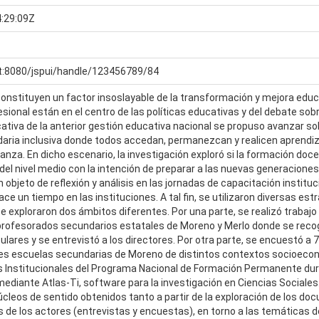
:29:09Z
st:8080/jspui/handle/123456789/84
onstituyen un factor insoslayable de la transformación y mejora educ
esional están en el centro de las políticas educativas y del debate sob
cativa de la anterior gestión educativa nacional se propuso avanzar s
aria inclusiva donde todos accedan, permanezcan y realicen aprendiza
anza. En dicho escenario, la investigación exploró si la formación do
el nivel medio con la intención de preparar a las nuevas generaciones
 objeto de reflexión y análisis en las jornadas de capacitación institu
 un tiempo en las instituciones. A tal fin, se utilizaron diversas est
e exploraron dos ámbitos diferentes. Por una parte, se realizó trabaj
profesorados secundarios estatales de Moreno y Merlo donde se reco
ulares y se entrevistó a los directores. Por otra parte, se encuestó a
tres escuelas secundarias de Moreno de distintos contextos socioeco
s Institucionales del Programa Nacional de Formación Permanente dura
ediante Atlas-Ti, software para la investigación en Ciencias Sociales
úcleos de sentido obtenidos tanto a partir de la exploración de los 
s de los actores (entrevistas y encuestas), en torno a las temáticas de