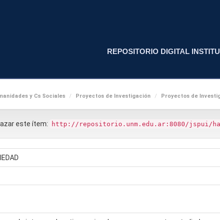
REPOSITORIO DIGITAL INSTITU
anidades y Cs Sociales
Proyectos de Investigación
Proyectos de Investig
nlazar este ítem:
http://repositorio.unm.edu.ar:8080/jspui/h
IEDAD