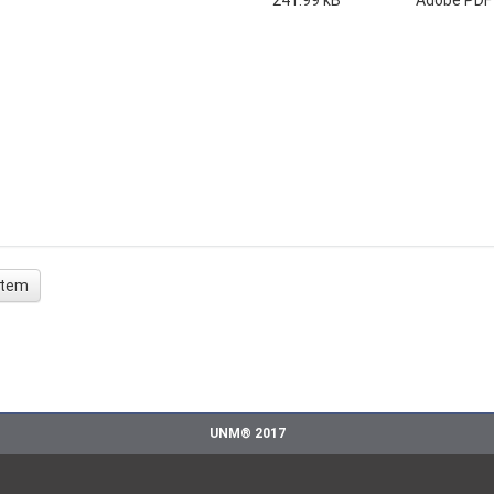
241.99 kB
Adobe PDF
 ítem
UNM® 2017