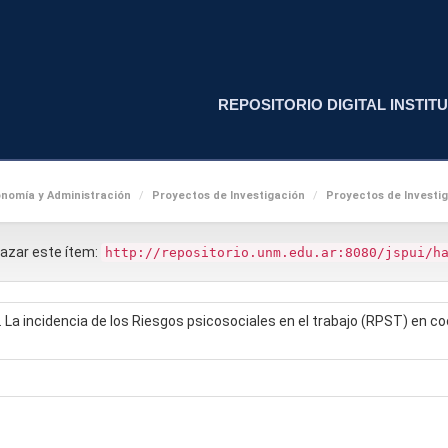
REPOSITORIO DIGITAL INSTITU
nomía y Administración
Proyectos de Investigación
Proyectos de Investig
nlazar este ítem:
http://repositorio.unm.edu.ar:8080/jspui/h
l. La incidencia de los Riesgos psicosociales en el trabajo (RPST) en