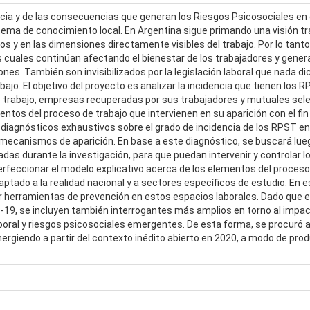
ncia y de las consecuencias que generan los Riesgos Psicosociales en
ma de conocimiento local. En Argentina sigue primando una visión tra
os y en las dimensiones directamente visibles del trabajo. Por lo tan
os cuales continúan afectando el bienestar de los trabajadores y gen
es. También son invisibilizados por la legislación laboral que nada di
abajo. El objetivo del proyecto es analizar la incidencia que tienen los
 trabajo, empresas recuperadas por sus trabajadores y mutuales sel
ntos del proceso de trabajo que intervienen en su aparición con el fi
 diagnósticos exhaustivos sobre el grado de incidencia de los RPST en
 mecanismos de aparición. En base a este diagnóstico, se buscará lu
vadas durante la investigación, para que puedan intervenir y controlar
erfeccionar el modelo explicativo acerca de los elementos del proceso
ptado a la realidad nacional y a sectores específicos de estudio. En es
ar herramientas de prevención en estos espacios laborales. Dado que el 
D-19, se incluyen también interrogantes más amplios en torno al impa
laboral y riesgos psicosociales emergentes. De esta forma, se procuró ar
ergiendo a partir del contexto inédito abierto en 2020, a modo de pro