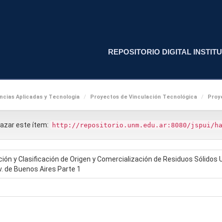
REPOSITORIO DIGITAL INSTITU
cias Aplicadas y Tecnologia
Proyectos de Vinculación Tecnológica
Proy
nlazar este ítem:
http://repositorio.unm.edu.ar:8080/jspui/h
ión y Clasificación de Origen y Comercialización de Residuos Sólidos 
v. de Buenos Aires Parte 1