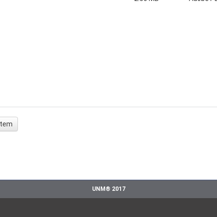
 ítem
UNM® 2017