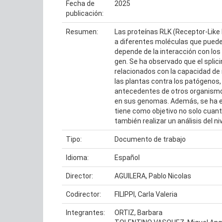
Fecha de
2025
publicación:
Resumen:
Las proteínas RLK (Receptor-Like 
a diferentes moléculas que pueden
depende de la interacción con los
gen. Se ha observado que el splici
relacionados con la capacidad de r
las plantas contra los patógenos,
antecedentes de otros organismos 
en sus genomas. Además, se ha en
tiene como objetivo no solo cuanti
también realizar un análisis del ni
Tipo:
Documento de trabajo
Idioma:
Español
Director:
AGUILERA, Pablo Nicolas
Codirector:
FILIPPI, Carla Valeria
Integrantes:
ORTIZ, Barbara