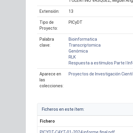
TOLENTINO VASQUEZ, Miguel Ang
Extensión:
13
Tipo de
PICyDT
Proyecto:
Palabra
Bioinformatica
clave:
Transcriptomica
Genómica
RLK
Respuesta a estímulos Parte I In
Aparece en
Proyectos de Investigación Cientí
las
colecciones:
Ficheros en este ítem:
Fichero
PICYDT-CAYT-01-2024 informe final.pdf