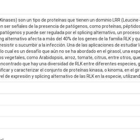
Kinases) son un tipo de proteínas que tienen un dominio LRR (Leucine
 ser señales de la presencia de patógenos, como proteínas, péptidos 
 patógenos y puede ser regulada por el splicing alternativo, un proce
ng alternativo afecta a más del 40% de los genes de la familia RLK y q
esistir o sucumbir a la infección. Una de las aplicaciones de estudiar 
 lo cual es un desafío que aún no se ha abordado en el girasol, una es
vegetales, como Arabidopsis, arroz, tomate, citrus, entre otros, que h
contrado que hay una diversidad de RLK entre diferentes especies, 
ficar y caracterizar el conjunto de proteínas kinasa, o kinoma, en el gi
vel de expresión y splicing alternativo de las RLK en la especie, utiliz