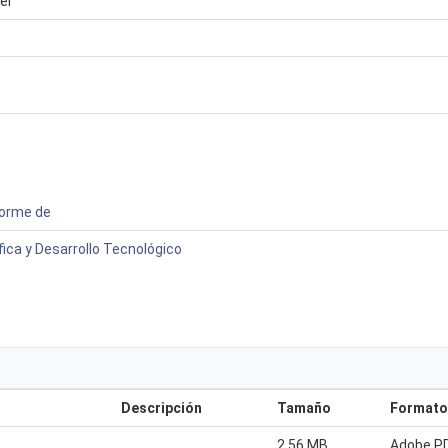
el
forme de
fica y Desarrollo Tecnológico
Descripción
Tamaño
Formato
2.56 MB
Adobe P