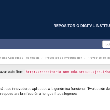
REPOSITORIO DIGITAL INSTITU
cias Aplicadas y Tecnologia
Proyectos de Investigación
Proyectos de Inv
nlazar este ítem:
http://repositorio.unm.edu.ar:8080/jspui/h
rmáticas innovadoras aplicadas a la genómica funcional. “Evaluación d
 respuesta a la infección a hongos fitopatógenos